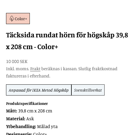
Color+
Täcksida rundat hörn för högskåp 39,8
x 208 cm - Color+
REA-pris
10 000 SEK
Inkl. moms.
Frakt
beräknas i kassan. Slutlig fraktkostnad
faktureras i efterhand.
Anpassad för
IKEA Metod
Högskåp
Svensktillverkat
Produktspecifikationer
Mått:
39,8 cm x 208 cm
Material:
Ask
Ytbehandling:
Målad yta
Designserie:
Color+