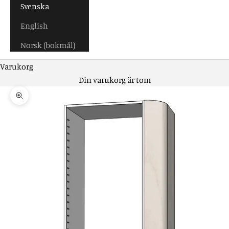
Svenska
English
Norsk (bokmål)
Varukorg
Din varukorg är tom
Zooma