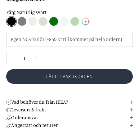
Färg:
Naturlig svart
Naturlig svart
Form
Sommarsnö
Kalk
Palmetto
Lätthet
Pale linden
Egen NCS
Minska antal
Öka antal
LÄGG I VARUKORGEN
Vad behöver du från IKEA?
Leverans & frakt
Orderansvar
Ångerrätt och returer