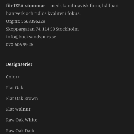
för IKEA-stommar
– med skandinavisk form, hållbart
hantverk och tidlös kvalitet i fokus.
Org.nr
:
5568396229
Skeppargatan 74, 114 59 Stockholm
info@bucksandspurs.se
070-606 99 26
Designserier
Color+
Flat Oak
Flat Oak Brown
Flat Walnut
Raw Oak White
Raw Oak Dark