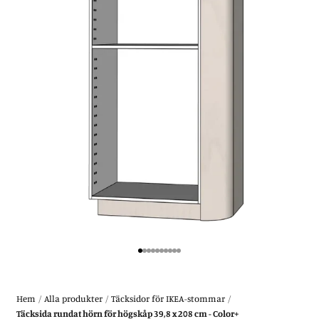
Gå till 1
Gå till 2
Gå till 3
Gå till 4
Gå till 5
Gå till 6
Gå till 7
Gå till 8
Gå till 9
Gå till 10
Hem
/
Alla produkter
/
Täcksidor för IKEA-stommar
/
Täcksida rundat hörn för högskåp 39,8 x 208 cm - Color+