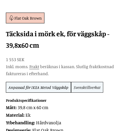
Flat Oak Brown
Täcksida i mörk ek, för väggskåp -
39,8x60 cm
REA-pris
1 553 SEK
Inkl. moms.
Frakt
beräknas i kassan. Slutlig fraktkostnad
faktureras i efterhand.
Anpassad för
IKEA Metod
Väggskåp
Svensktillverkat
Produktspecifikationer
Mått:
39,8 cm x 60 cm
Material:
Ek
Ytbehandling:
Hårdvaxolja
Designserie:
Flat Oak Brown