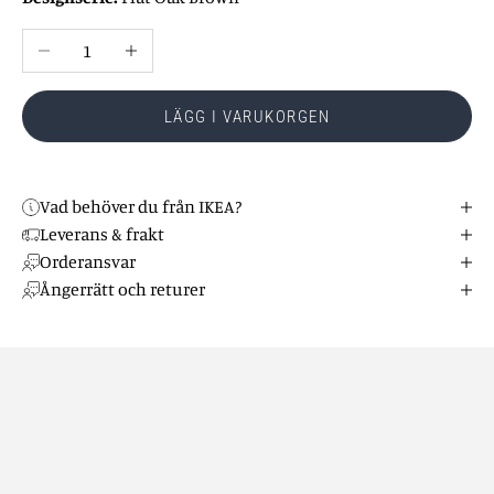
Minska antal
Öka antal
LÄGG I VARUKORGEN
Vad behöver du från IKEA?
Leverans & frakt
Orderansvar
Ångerrätt och returer