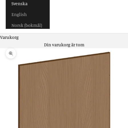
Svenska
English
Norsk (bokmål)
Varukorg
Din varukorg är tom
Zooma