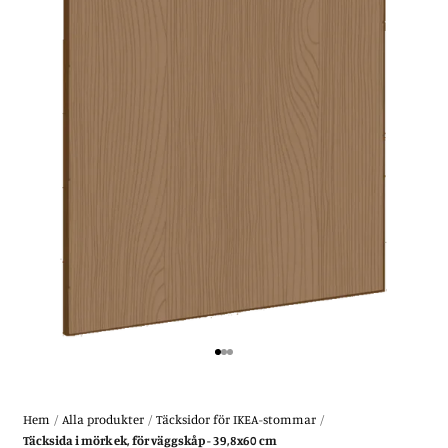
Gå till 1
Gå till 2
Gå till 3
Hem
/
Alla produkter
/
Täcksidor för IKEA-stommar
/
Täcksida i mörk ek, för väggskåp - 39,8x60 cm