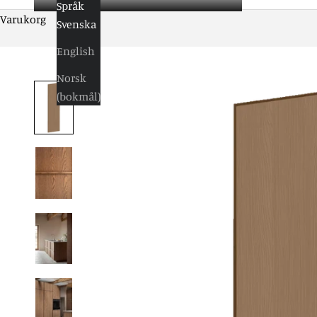
Språk
Varukorg
Svenska
English
Norsk
(bokmål)