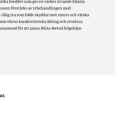
i olika bredder som ger en vacker, levande känsla.
tonen förstärks av ytbehandlingen med
n tålig yta som både skyddar mot smuts och vätska
rar ekens karakteristiska ådring och struktur.
 anpassad för att passa IKEAs Metod högskåps-
ar.