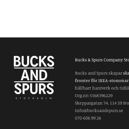
Bucks & Spurs Company S
Bucks and Spurs skapar
sk
fronter för IKEA-stommar
hållbart hantverk och tidlös
Org.nr
:
5568396229
Skeppargatan 74, 114 59 S
info@bucksandspurs.se
070-606 99 26