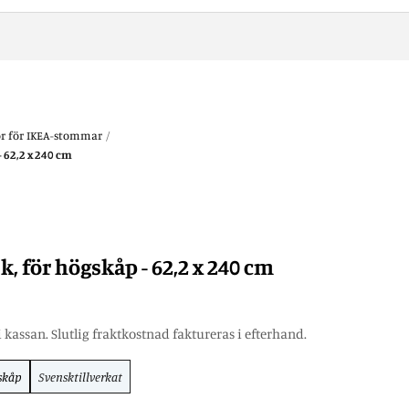
or för IKEA-stommar
/
- 62,2 x 240 cm
k, för högskåp - 62,2 x 240 cm
 kassan. Slutlig fraktkostnad faktureras i efterhand.
skåp
Svensktillverkat