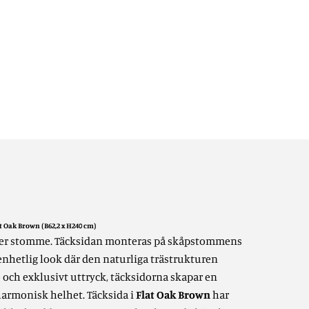
t Oak Brown (B62,2 x H240 cm)
ker stomme. Täcksidan monteras på skåpstommens
enhetlig look där den naturliga trästrukturen
 och exklusivt uttryck, t
äcksidorna skapar en
armonisk helhet.
Täcksida i
Flat Oak Brown
har