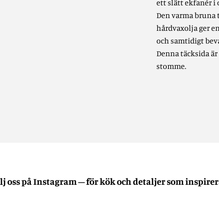
ett slätt ekfanér 
Den varma bruna 
hårdvaxolja ger e
och samtidigt beva
Denna täcksida är
stomme.
lj oss på Instagram – för kök och detaljer som inspirer