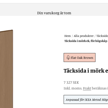
Din varukorg är tom
Hem
/
Alla produkter
/
Täcksid
Täcksida i mörk ek, för högskåp 
Flat Oak Brown
Täcksida i mörk e
REA-pris
7 327 SEK
Inkl. moms.
Frakt
beräknas i
Anpassad för
IKEA Metod
Hög