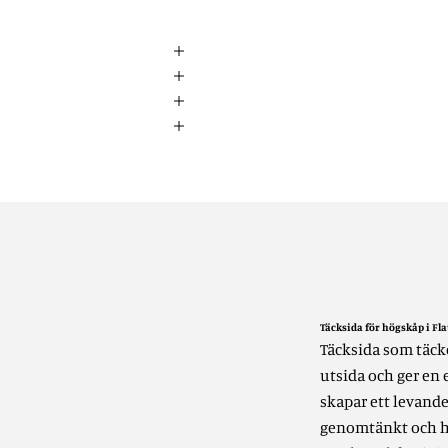
Täcksida för högskåp i Fla
Täcksida som täc
utsida och ger en 
skapar ett levande
genomtänkt och h