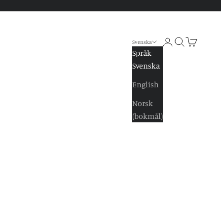
Logga in
Sök
Kundvagn
Svenska
Språk
Svenska
English
Norsk
(bokmål)