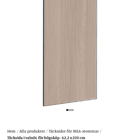
Gå till 1
Gå till 2
Gå till 3
Gå till 4
Hem
/
Alla produkter
/
Täcksidor för IKEA-stommar
/
Täcksida i valnöt, för högskåp - 62,2 x 200 cm