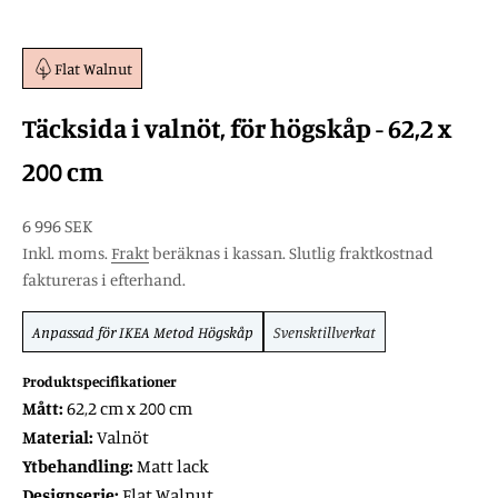
Flat Walnut
Täcksida i valnöt, för högskåp - 62,2 x
200 cm
REA-pris
6 996 SEK
Inkl. moms.
Frakt
beräknas i kassan. Slutlig fraktkostnad
faktureras i efterhand.
Anpassad för
IKEA Metod
Högskåp
Svensktillverkat
Produktspecifikationer
Mått:
62,2 cm x 200 cm
Material:
Valnöt
Ytbehandling:
Matt lack
Designserie:
Flat Walnut