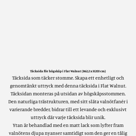
Täcksida för högskåp i Flat Walnut (B62,2 x H200 cm)
Täcksida som täcker stomme.
Skapa ett enhetligt och
genomtänkt uttryck med denna täcksida i Flat Walnut.
Täcksidan monteras på utsidan av högskåpsstommen.
Den naturliga trästrukturen, med sitt släta valnötfanér i
varierande bredder, bidrar till ett levande och exklusivt
uttryck där varje täcksida blir unik.
Ytan är behandlad med en matt lack som lyfter fram
valnötens djupa nyanser samtidigt som den ger en tålig