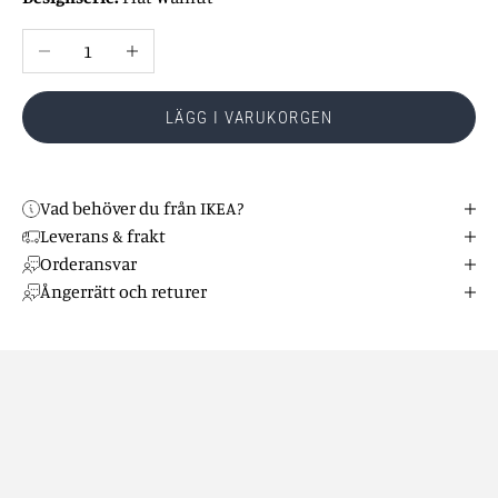
Minska antal
Öka antal
LÄGG I VARUKORGEN
Vad behöver du från IKEA?
Leverans & frakt
Orderansvar
Ångerrätt och returer