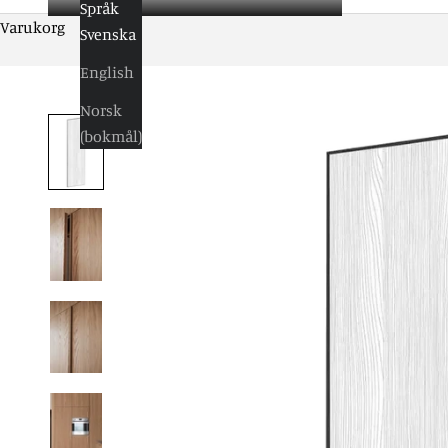
Språk
Varukorg
Svenska
English
Norsk
(bokmål)