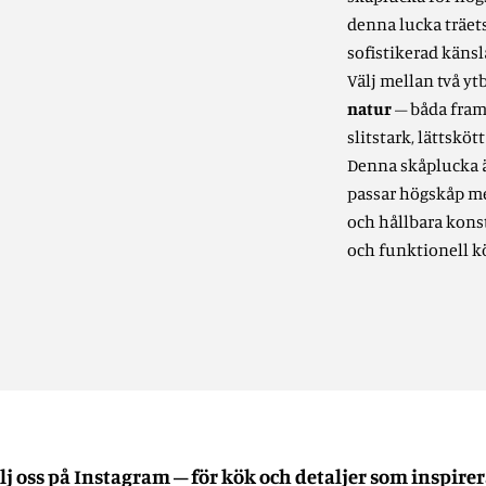
denna lucka träet
sofistikerad känsl
Välj mellan två y
natur
– båda fram
slitstark, lättskött
Denna skåplucka 
passar högskåp me
och hållbara konst
och funktionell k
lj oss på Instagram – för kök och detaljer som inspirer