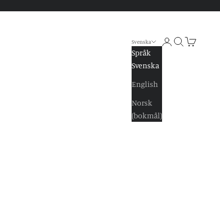
Logga in
Sök
Kundvagn
Svenska
Språk
Svenska
English
Norsk
(bokmål)