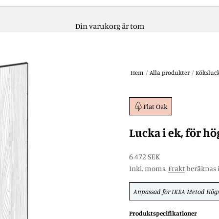
Din varukorg är tom
Hem
/
Alla produkter
/
Köksluc
Flat Oak
Lucka i ek, för h
REA-pris
6 472 SEK
Inkl. moms.
Frakt
beräknas i
Anpassad för
IKEA Metod
Hög
Produktspecifikationer