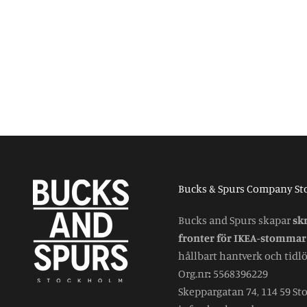
Bucks & Spurs Company S
Bucks and Spurs skapar
sk
fronter för IKEA-stommar
hållbart hantverk och tidlös
Org.nr
:
5568396229
Skeppargatan 74, 114 59 S