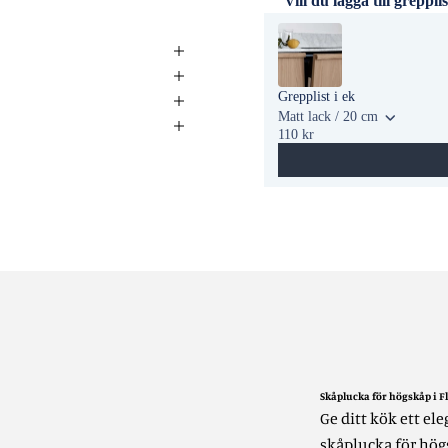
Vill du lägga till greppli
Use the Previous and Next bu
Grepplist i ek
Matt lack / 20 cm
110 kr
Skåplucka för högskåp i Fl
Ge ditt kök ett el
skåplucka för högs