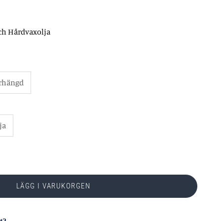
ch Hårdvaxolja
rhängd
ja
LÄGG I VARUKORGEN