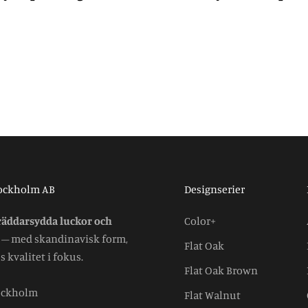
tockholm AB
Designserier
räddarsydda luckor och
Color+
– med skandinavisk form,
Flat Oak
 kvalitet i fokus.
Flat Oak Brown
tockholm
Flat Walnut