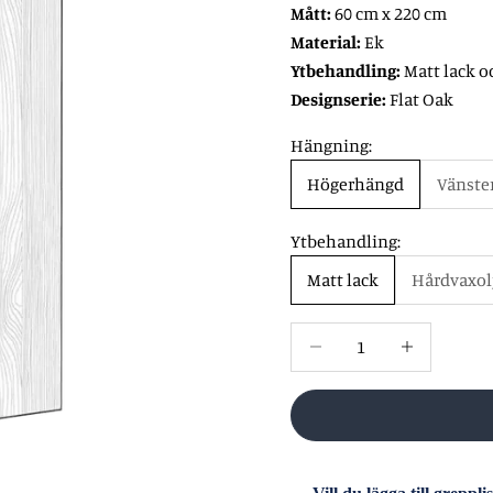
Mått:
60 cm x 220 cm
Material:
Ek
Ytbehandling:
Matt lack o
Designserie:
Flat Oak
Hängning:
Högerhängd
Vänste
Ytbehandling:
Matt lack
Hårdvaxol
Minska antal
Öka antal