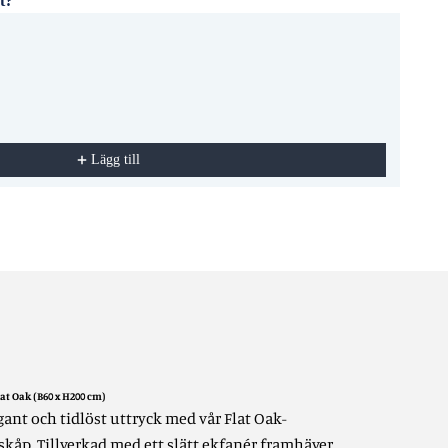
st?
ttons to navigate through product recommendations, or scroll horizonta
Lägg till
at Oak (B60 x H200 cm)
egant och tidlöst uttryck med vår Flat Oak-
kåp. Tillverkad med ett slätt ekfanér framhäver