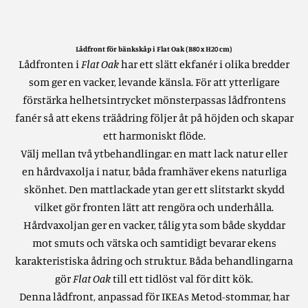
Lådfront för bänkskåp i Flat Oak (B80 x H20 cm)
Lådfronten i
Flat Oak
har ett slätt ekfanér i olika bredder
som ger en vacker, levande känsla. För att ytterligare
förstärka helhetsintrycket mönsterpassas lådfrontens
fanér så att ekens träådring följer åt på höjden och skapar
ett harmoniskt flöde.
Välj mellan två ytbehandlingar: en matt lack natur eller
en hårdvaxolja i natur, båda framhäver ekens naturliga
skönhet. Den mattlackade ytan ger ett slitstarkt skydd
vilket gör fronten lätt att rengöra och underhålla.
Hårdvaxoljan ger en vacker, tålig yta som både skyddar
mot smuts och vätska och samtidigt bevarar ekens
karakteristiska ådring och struktur.
Båda behandlingarna
gör
Flat Oak
till ett tidlöst val för ditt kök.
Denna lådfront, anpassad för IKEAs Metod-stommar, har