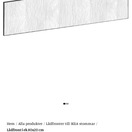
Gå till 1
Gå till 2
Gå till 3
Hem
/
Alla produkter
/
Lådfronter till IKEA stommar
/
Lådfront i ek 80x20 cm