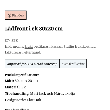
Flat Oak
Lådfront i ek 80x20 cm
REA-pris
874 SEK
Inkl. moms.
Frakt
beräknas i kassan. Slutlig fraktkostnad
faktureras i efterhand.
Anpassad för
IKEA Metod
Bänkskåp
Svensktillverkat
Produktspecifikationer
Mått:
80 cm x 20 cm
Material:
Ek
Ytbehandling:
Matt lack och Hårdvaxolja
Designserie:
Flat Oak