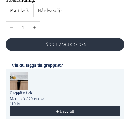
Ytbehandling:
Matt lack
Hårdvaxolja
Minska antal
Öka antal
LÄGG I VARUKORGEN
Vill du lägga till grepplist?
Use the Previous and Next buttons to navigate through product reco
Grepplist i ek
Matt lack / 20 cm
110 kr
Lägg till